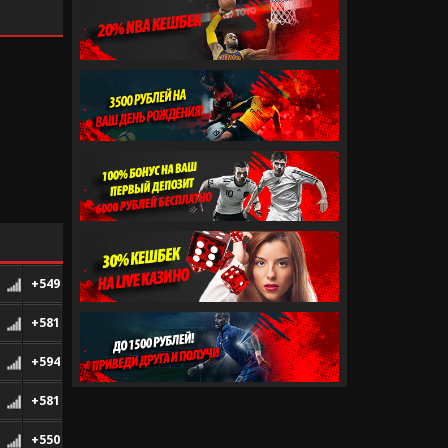
+549
+581
+594
+581
+550