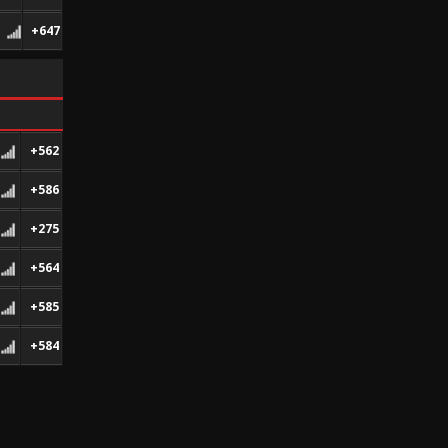
+647
+562
+586
+275
+564
+585
+584