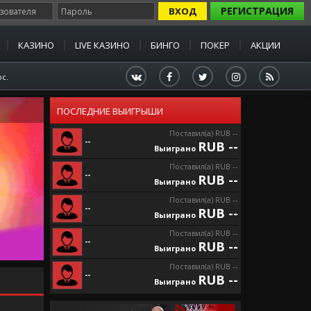
РЕГИСТРАЦИЯ
ВХОД
КАЗИНО
LIVE КАЗИНО
БИНГО
ПОКЕР
АКЦИИ
с.
ПОСЛЕДНИЕ ВЫИГРЫШИ
Поставил(а) RUB --
--
RUB --
Выиграно
Поставил(а) RUB --
--
RUB --
Выиграно
Поставил(а) RUB --
--
RUB --
Выиграно
Поставил(а) RUB --
--
RUB --
Выиграно
Поставил(а) RUB --
--
RUB --
Выиграно