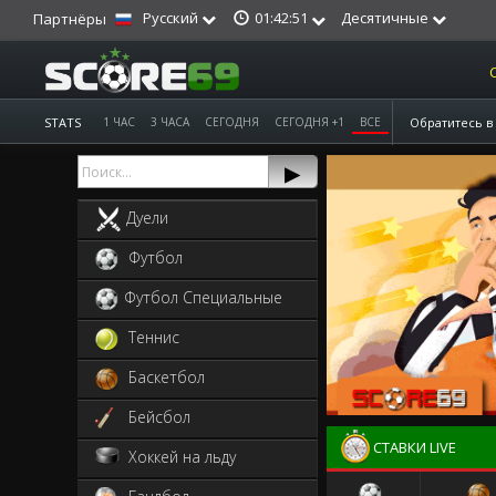
Pусский
Десятичные
01:42:51
Партнёры
STATS
1 ЧАС
3 ЧАСА
СЕГОДНЯ
СЕГОДНЯ +1
ВСЕ
Обратитесь в
▸
Дуели
Футбол
Футбол Специальные
Теннис
Баскетбол
Бейсбол
СТАВКИ LIVE
Хоккей на льду