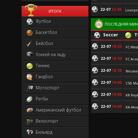
22-07
22:00
Liverpo
ИТОГИ
Футбол
ПОСЛЕДНЯЯ МИН
Баскетбол
Soccer
T
Бейсбол
22-07
18:25
FC Meta
Хоккей на льду
22-07
18:30
FC Arse
Теннис
22-07
18:30
Necaxa
Гандбол
22-07
19:00
CSD Mu
Мотоспорт
22-07
19:00
KR Reyk
Регби
22-07
19:00
KA Aku
Американский футбол
Велоспорт
Бильярд