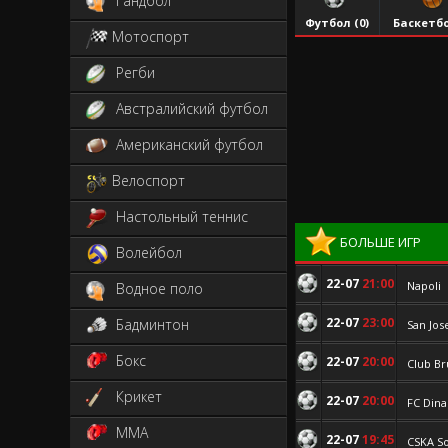
Гандбол
Футбол (
0
)
Мотоспорт
Регби
Австралийский футбол
Американский футбол
Велоспорт
Настольный теннис
БОЛЬШЕ ИГР
Волейбол
22-07
21:00
Napoli
Водное поло
22-07
23:00
Бадминтон
San Jos
Бокс
22-07
20:00
Club B
Крикет
22-07
20:00
FC Dina
MMA
22-07
19:45
CSKA So