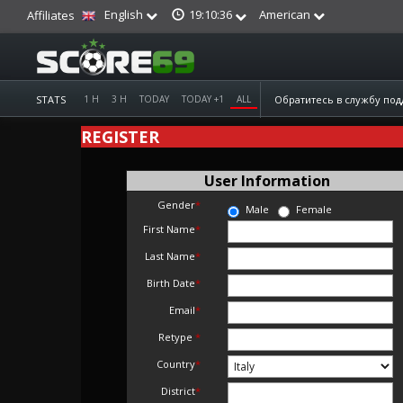
English
American
19:10:36
Affiliates
STATS
1 H
3 H
TODAY
TODAY +1
ALL
Обратитесь в службу по
REGISTER
User Information
Gender
*
Male
Female
First Name
*
Last Name
*
Birth Date
*
Email
*
Retype
*
Country
*
District
*