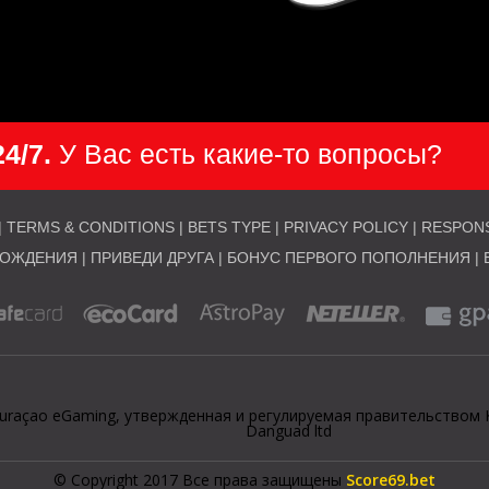
4/7.
У Вас есть какие-то вопросы?
|
TERMS & CONDITIONS
|
BETS TYPE
|
PRIVACY POLICY
|
RESPONS
РОЖДЕНИЯ
|
ПРИВЕДИ ДРУГА
|
БОНУС ПЕРВОГО ПОПОЛНЕНИЯ
|
Curaçao eGaming, утвержденная и регулируемая правительством 
Danguad ltd
© Copyright 2017 Все права защищены
Score69.bet