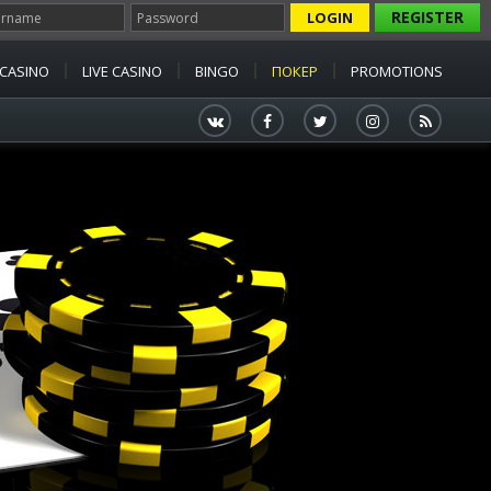
REGISTER
LOGIN
CASINO
LIVE CASINO
BINGO
ПОКЕР
PROMOTIONS