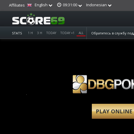
English
Indonesian
09:31:00
Affiliates
STATS
1 H
3 H
TODAY
TODAY +1
ALL
Обратитесь в службу по
.
PLAY ONLINE