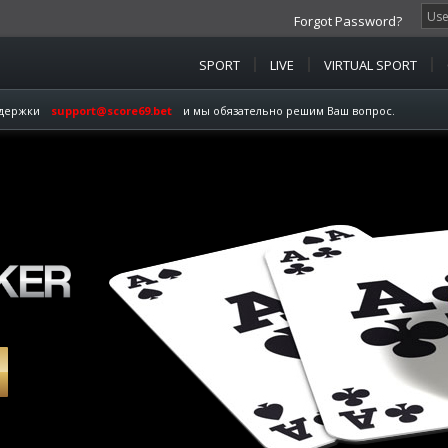
Forgot Password?
SPORT
LIVE
VIRTUAL SPORT
ддержки
support@score69.bet
и мы обязательно решим Ваш вопрос.