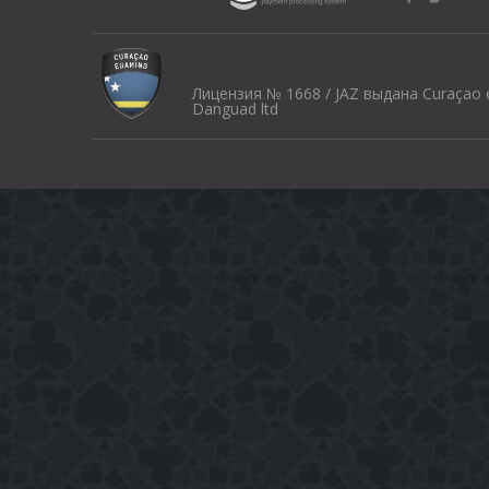
Лицензия № 1668 / JAZ выдана Curaçao
Danguad ltd