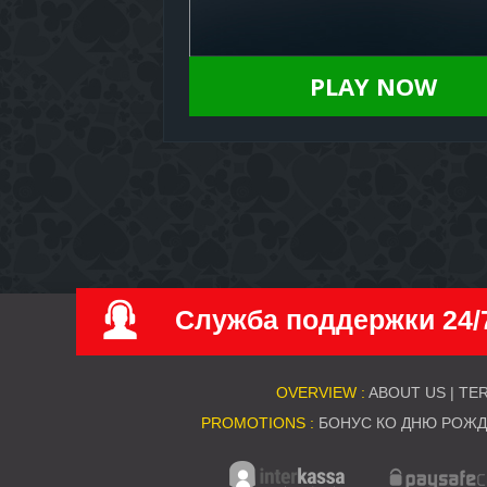
PLAY NOW
Служба поддержки 24/
OVERVIEW :
ABOUT US
|
TER
PROMOTIONS :
БОНУС КО ДНЮ РОЖ