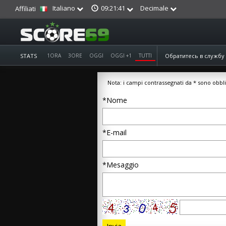
Italiano
Decimale
09:21:42
Affiliati
STATS
1ORA
3ORE
OGGI
OGGI +1
TUTTI
Обратитесь в служб
Nota: i campi contrassegnati da * sono obbli
*Nome
*E-mail
*Mesaggio