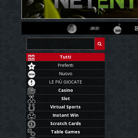
Tutti
Preferiti
Nuovo
LE PIÙ GIOCATE
Casino
Slot
Virtual Sports
Instant Win
Scratch Cards
Table Games