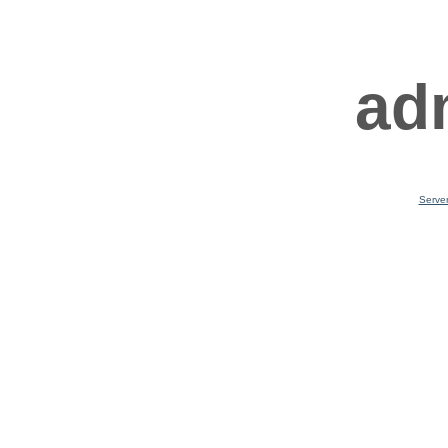
ad
Serve