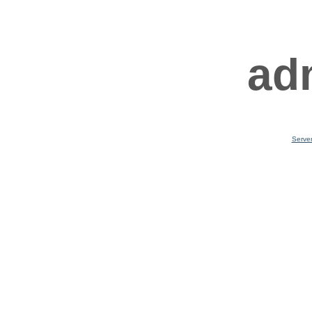
ad
Serve