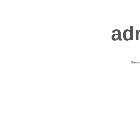
ad
Serve