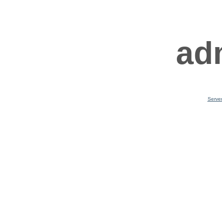
ad
Serve